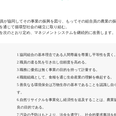
員が協同してその事業の振興を図り、もってその組合員の農業の
を通じて循環型社会の確立に取り組む。
を次のとおり定め、マネジメントシステムを継続的に改善します。
1.協同組合の基本理念である人間尊厳を尊重し平等性を貫く
2.職員の遣る気を引き出し信頼度を高める。
3.職務に優劣は無く事業の目的を持って計量する。
4.職能組織として、食糧を通じ生命産業の理解を喚起する。
5.善良なる環境保全は万物生存の基本であることを認識し自
す。
6.自然リサイクルを事業化し経済性を追及することは、農業
良の目的である。
7.汚染の予防はもとより、法令を遵守し、社会的要求事項を