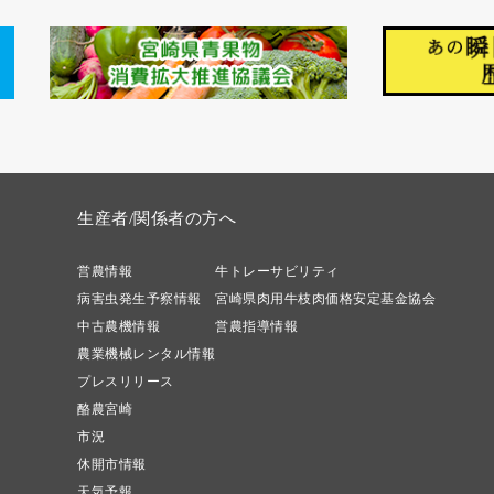
生産者/関係者の方へ
営農情報
牛トレーサビリティ
病害虫発生予察情報
宮崎県肉用牛枝肉価格安定基金協会
中古農機情報
営農指導情報
農業機械レンタル情報
プレスリリース
酪農宮崎
市況
休開市情報
天気予報