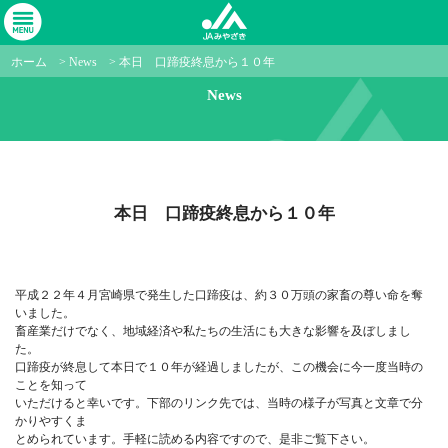
ホーム
>
News
>
本日 口蹄疫終息から１０年
News
本日 口蹄疫終息から１０年
平成２２年４月宮崎県で発生した口蹄疫は、約３０万頭の家畜の尊い命を奪
いました。
畜産業だけでなく、地域経済や私たちの生活にも大きな影響を及ぼしまし
た。
口蹄疫が終息して本日で１０年が経過しましたが、この機会に今一度当時の
ことを知って
いただけると幸いです。下部のリンク先では、当時の様子が写真と文章で分
かりやすくま
とめられています。手軽に読める内容ですので、是非ご覧下さい。