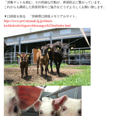
「消毒マットを踏む」その些細な行動が、再発防止に繋がっています。
これからも継続した防疫対策のご協力をどうぞよろしくお願い致します。
▼口蹄疫を知る 「宮崎県口蹄疫メモリアルサイト」
https://www.pref.miyazaki.lg.jp/shinsei-
kachikuboeki/shigoto/chikusangyo/h22fmd/index.html