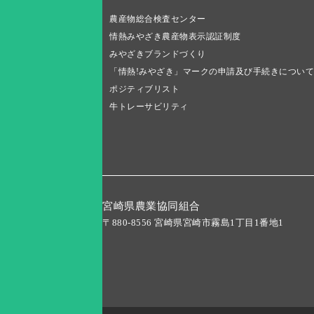
農産物総合検査センター
情熱みやざき農産物表示認証制度
みやざきブランドづくり
「情熱!みやざき」マークの申請及び手続きについて
ポジティブリスト
牛トレーサビリティ
宮崎県農業協同組合
〒880-8556 宮崎県宮崎市霧島1丁目1番地1