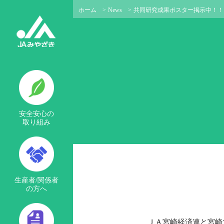
ホーム
>
News
>
共同研究成果ポスター掲示中！！
安全安心の
取り組み
生産者/関係者
の方へ
ＪＡ宮崎経済連と宮崎