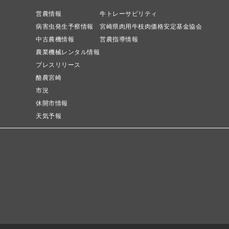
営農情報
牛トレーサビリティ
病害虫発生予察情報
宮崎県肉用牛枝肉価格安定基金協会
中古農機情報
営農指導情報
農業機械レンタル情報
プレスリリース
酪農宮崎
市況
休開市情報
天気予報