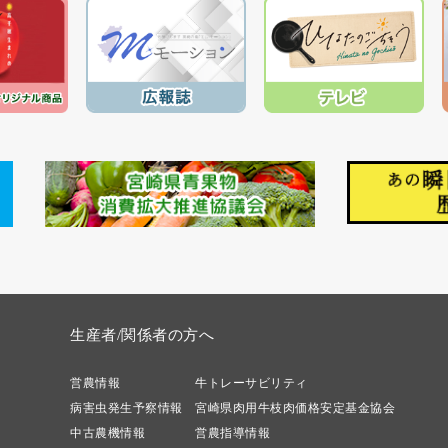
生産者/関係者の方へ
営農情報
牛トレーサビリティ
病害虫発生予察情報
宮崎県肉用牛枝肉価格安定基金協会
中古農機情報
営農指導情報