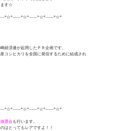
します☆
―*☆*――*☆*――*☆*――*☆*
宮崎経済連が起用したＰＲ企画です。
県産コシヒカリを全国に発信するために結成され
―*☆*――*☆*――*☆*――*☆*
ン抽選会
も行います。
るのはとってもレアですよ！！