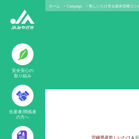
ホーム
>
Campaign
>
乾しいたけ市＆新米宮崎コシ
安全安心の
取り組み
生産者/関係者
の方へ
宮崎県産乾しいたけ
＆