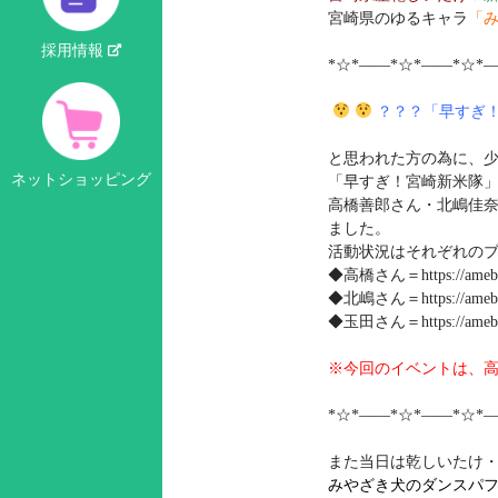
宮崎県のゆるキャラ
「
採用情報
*☆*――*☆*――*☆*
？？？「早すぎ
と思われた方の為に、
ネットショッピング
「早すぎ！宮崎新米隊
高橋善郎さん・北嶋佳
ました。
活動状況はそれぞれの
◆高橋さん＝https://ameblo.
◆北嶋さん＝https://ameblo.
◆玉田さん＝https://ameblo.
※今回のイベントは、
*☆*――*☆*――*☆*
また当日は乾しいたけ
みやざき犬のダンスパフォ