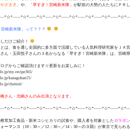
みやざき犬」
や、
「早すぎ！宮崎新米隊」
が駅前の大勢の人たちにＰＲ
――*☆*――*☆*――*☆*――*☆*――*☆*――*☆*――*☆*――*☆*―
！宮崎新米隊」って？？？
少しだけご紹介！
」とは、食を通し全国的に多方面で活躍している人気料理研究家をＪＡ
奈さん・玉田悦子さんの３名からなる「早すぎ！宮崎新米隊」は、宮崎
ブログからご確認頂けます☆更新をお楽しみに！
jp/my-recipe365/
jp/kanagohan15/
jp/chottoii/
高橋さん・北嶋さんのみ出演となります。
――*☆*――*☆*――*☆*――*☆*――*☆*――*☆*――*☆*――*☆*―
・椎茸加工食品・新米コシヒカリの試食や、購入者を対象とした
ガラポ
ーマンス（10：30～／12：30～／14：30～の３回）
が東京で見られ