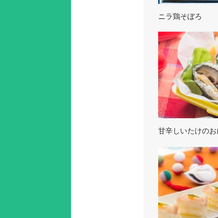
ニラ鶏そぼろ
甘辛しいたけのお