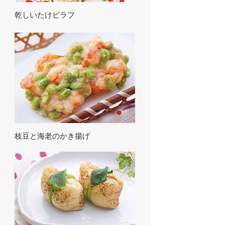
乾しいたけピラフ
枝豆と海老のかき揚げ