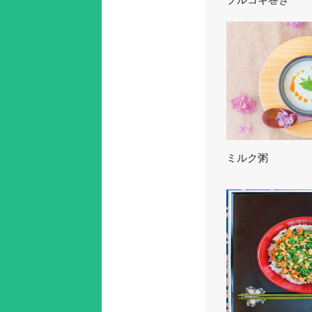
プルコギ巻き
ミルク粥