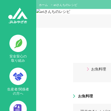
ホーム
>
ariさんちのレシピ
安全安心の
取り組み
お魚料理
生産者/関係者
の方へ
お魚料理