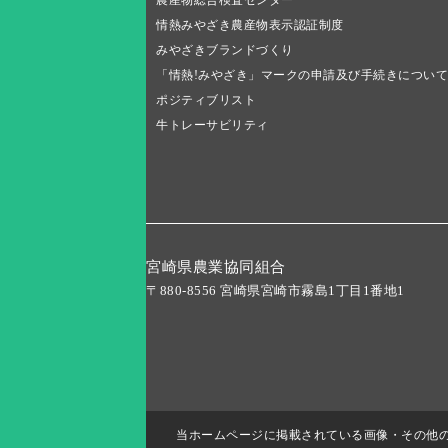
農産物総合検査センター
情熱みやざき農産物表示認証制度
みやざきブランドづくり
「情熱!みやざき」マークの申請及び手続きについて
ポジティブリスト
牛トレーサビリティ
宮崎県農業協同組合
〒880-8556 宮崎県宮崎市霧島1丁目1番地1
当ホームページに掲載されている画像・その他