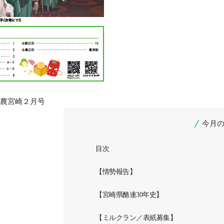
農宮崎２月号
今月
目次
【情勢報告】
【宮崎県酪連30年史】
【ミルクラン／表紙募集】