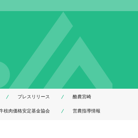
プレスリリース
酪農宮崎
牛枝肉価格安定基金協会
営農指導情報