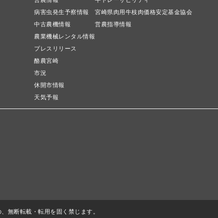
営農情報
牛トレーサビリティ
病害虫発生予察情報
宮崎県肉用牛枝肉価格安定基金協会
中古農機情報
営農指導情報
農業機械レンタル情報
プレスリリース
酪農宮崎
市況
休開市情報
天気予報
の、無断転載・転用を固く禁じます。