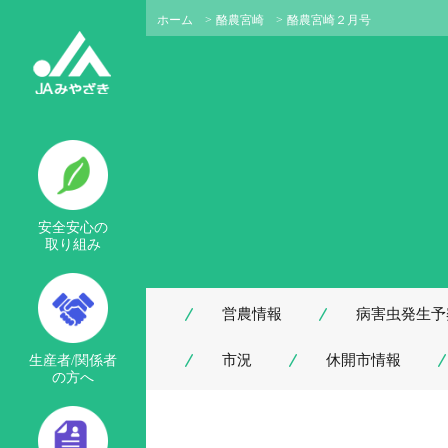
ホーム
>
酪農宮崎
>
酪農宮崎２月号
安全安心の
取り組み
営農情報
病害虫発生予
市況
休開市情報
生産者/関係者
の方へ