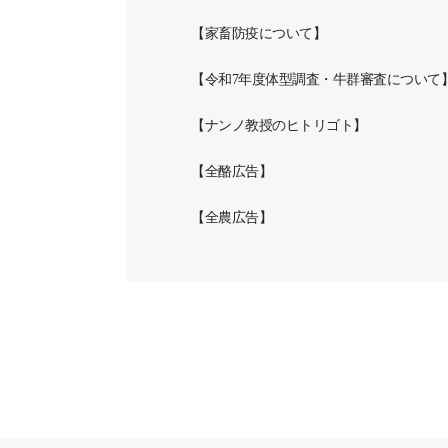
【家畜防疫について】
【令和7年度体型調査・牛群審査について
【ナンノ教授のヒトリゴト】
【全酪広告】
【全農広告】