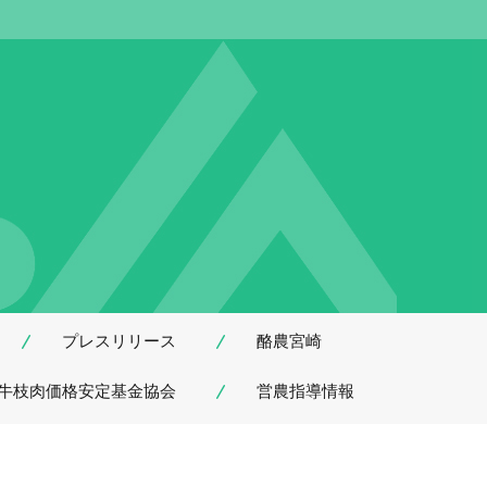
プレスリリース
酪農宮崎
牛枝肉価格安定基金協会
営農指導情報