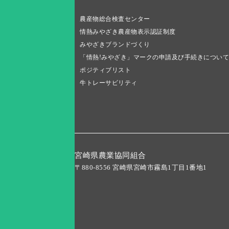
農産物総合検査センター
情熱みやざき農産物表示認証制度
みやざきブランドづくり
「情熱!みやざき」マークの申請及び手続きについて
ポジティブリスト
牛トレーサビリティ
宮崎県農業協同組合
〒880-8556 宮崎県宮崎市霧島1丁目1番地1