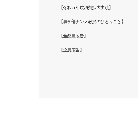
【令和５年度消費拡大実績】
【農学部ナンノ教授のひとりごと】
【全酪農広告】
【全農広告】