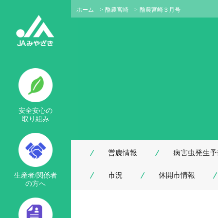
ホーム
>
酪農宮崎
>
酪農宮崎３月号
安全安心の
取り組み
営農情報
病害虫発生予
市況
休開市情報
生産者/関係者
の方へ