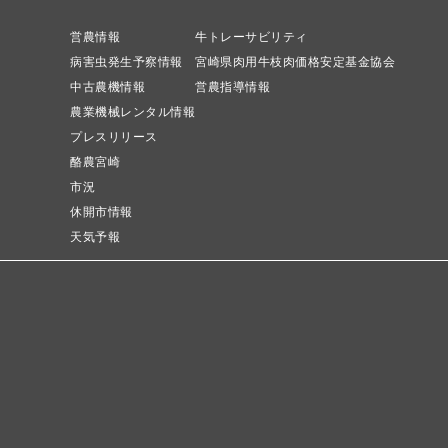
営農情報
牛トレーサビリティ
病害虫発生予察情報
宮崎県肉用牛枝肉価格安定基金協会
中古農機情報
営農指導情報
農業機械レンタル情報
プレスリリース
酪農宮崎
市況
休開市情報
天気予報