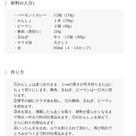
材料(6人分)
・バーモントカレー 1/2箱（119g）
・かんしょ １本（250g）
・ピーマン ２個（60g）
・豚肉（薄切り） 250g
・玉ねぎ 中１・1/2個（300g）
・サラダ油 大さじ１
・水 850ml（４・1/4カップ）
作り方
①かんしょは皮つきのまま、１cmの厚さの半月切りまたはい
ちょう切りにします。豚肉、玉ねぎ、ピーマンは一口大に切
ります。
②厚手の鍋にサラダ油を熱し、①の豚肉、玉ねぎ、ピーマン
を炒めます。
③水を加え、沸騰したらあくを取り、材料が柔らかくなるま
で弱火～中火で約10分煮込みます。①のかんしょを加えて、
さらに約５分煮込みます。
④いったん火を止め、ルウを割り入れて溶かし、再び弱火で
とろみがつくまで約10分煮込みます。