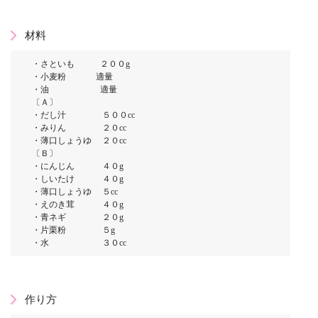
材料
・さといも ２００g
・小麦粉 適量
・油 適量
〔Ａ〕
・だし汁 ５００cc
・みりん ２０cc
・薄口しょうゆ ２０cc
〔Ｂ〕
・にんじん ４０g
・しいたけ ４０g
・薄口しょうゆ ５cc
・えのき茸 ４０g
・青ネギ ２０g
・片栗粉 ５g
・水 ３０cc
作り方