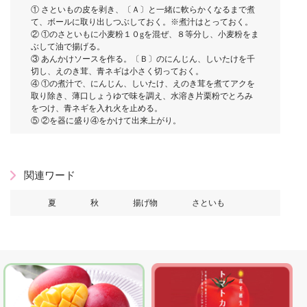
① さといもの皮を剥き、〔Ａ〕と一緒に軟らかくなるまで煮
て、ボールに取り出しつぶしておく。※煮汁はとっておく。
② ①のさといもに小麦粉１０gを混ぜ、８等分し、小麦粉をま
ぶして油で揚げる。
③ あんかけソースを作る。〔Ｂ〕のにんじん、しいたけを千
切し、えのき茸、青ネギは小さく切っておく。
④ ①の煮汁で、にんじん、しいたけ、えのき茸を煮てアクを
取り除き、薄口しょうゆで味を調え、水溶き片栗粉でとろみ
をつけ、青ネギを入れ火を止める。
⑤ ②を器に盛り④をかけて出来上がり。
関連ワード
夏
秋
揚げ物
さといも