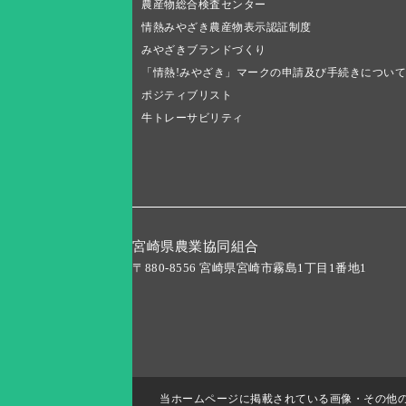
農産物総合検査センター
情熱みやざき農産物表示認証制度
みやざきブランドづくり
「情熱!みやざき」マークの申請及び手続きについて
ポジティブリスト
牛トレーサビリティ
宮崎県農業協同組合
〒880-8556 宮崎県宮崎市霧島1丁目1番地1
当ホームページに掲載されている画像・その他