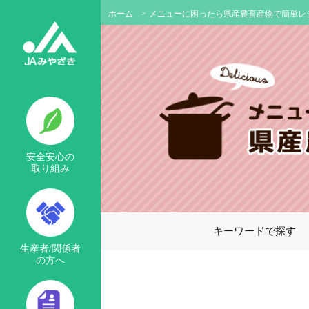
ホーム
>
メニューに困ったら県産農畜産物で簡単レ
安全安心の
取り組み
キーワードで探す
生産者/関係者
の方へ