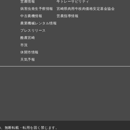
営農情報
牛トレーサビリティ
病害虫発生予察情報
宮崎県肉用牛枝肉価格安定基金協会
中古農機情報
営農指導情報
農業機械レンタル情報
プレスリリース
酪農宮崎
市況
休開市情報
天気予報
の、無断転載・転用を固く禁じます。