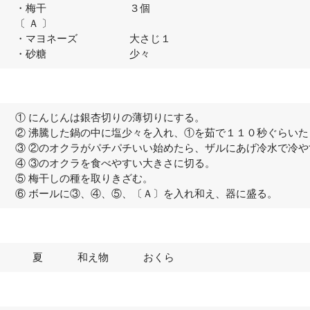
・梅干 ３個
〔 Ａ 〕
・マヨネーズ 大さじ１
・砂糖 少々
① にんじんは銀杏切りの薄切りにする。
② 沸騰した鍋の中に塩少々を入れ、①を茹で１１０秒ぐらい
③ ②のオクラがパチパチいい始めたら、ザルにあげ冷水で冷や
④ ③のオクラを食べやすい大きさに切る。
⑤ 梅干しの種を取りきざむ。
⑥ ボールに③、④、⑤、〔Ａ〕を入れ和え、器に盛る。
夏
和え物
おくら