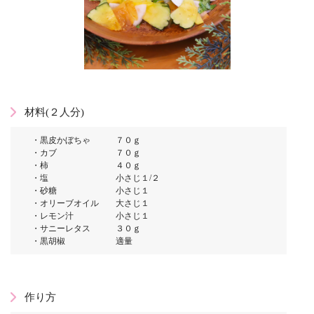
材料(２人分)
・黒皮かぼちゃ ７０ｇ
・カブ ７０ｇ
・柿 ４０ｇ
・塩 小さじ１/２
・砂糖 小さじ１
・オリーブオイル 大さじ１
・レモン汁 小さじ１
・サニーレタス ３０ｇ
・黒胡椒 適量
作り方