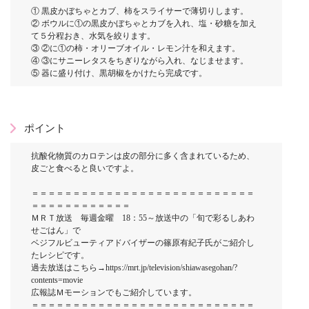
① 黒皮かぼちゃとカブ、柿をスライサーで薄切りします。
② ボウルに①の黒皮かぼちゃとカブを入れ、塩・砂糖を加え
て５分程おき、水気を絞ります。
③ ②に①の柿・オリーブオイル・レモン汁を和えます。
④ ③にサニーレタスをちぎりながら入れ、なじませます。
⑤ 器に盛り付け、黒胡椒をかけたら完成です。
ポイント
抗酸化物質のカロテンは皮の部分に多く含まれているため、
皮ごと食べると良いですよ。
＝＝＝＝＝＝＝＝＝＝＝＝＝＝＝＝＝＝＝＝＝＝＝＝＝＝＝
＝＝＝＝＝＝＝＝＝＝＝＝
ＭＲＴ放送 毎週金曜 18：55～放送中の「旬で彩るしあわ
せごはん」で
ベジフルビューティアドバイザーの篠原有紀子氏がご紹介し
たレシピです。
過去放送はこちら→https://mrt.jp/television/shiawasegohan/?
contents=movie
広報誌Ｍモーションでもご紹介しています。
＝＝＝＝＝＝＝＝＝＝＝＝＝＝＝＝＝＝＝＝＝＝＝＝＝＝＝