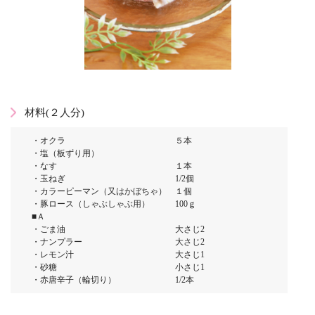
材料(２人分)
・オクラ ５本
・塩（板ずり用）
・なす １本
・玉ねぎ 1/2個
・カラーピーマン（又はかぼちゃ） １個
・豚ロース（しゃぶしゃぶ用） 100ｇ
■Ａ
・ごま油 大さじ2
・ナンプラー 大さじ2
・レモン汁 大さじ1
・砂糖 小さじ1
・赤唐辛子（輪切り） 1/2本