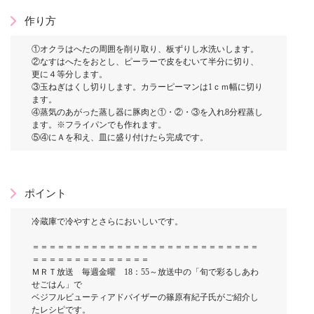
作り方
①オクラはへたの周囲を削り取り、板ずりし水洗いします。
②なすはへたをおとし、ピーラーで皮をむいて半分に切り、
更に４等分します。
③玉ねぎはくし切りします。カラーピーマンは1ｃｍ幅に切り
ます。
④蒸気のあがった蒸し器に豚肉と①・②・③を入れ8分程蒸し
ます。※フライパンでも作れます。
⑤④にＡを和え、皿に盛り付けたら完成です。
ポイント
冷蔵庫で冷やすとさらにおいしいです。
＝＝＝＝＝＝＝＝＝＝＝＝＝＝＝＝＝＝＝＝＝＝＝＝＝＝＝
＝＝＝＝＝＝＝＝＝＝＝＝＝＝
ＭＲＴ放送 毎週金曜 18：55～放送中の「旬で彩るしあわ
せごはん」で
ベジフルビューティアドバイザーの篠原有紀子氏がご紹介し
たレシピです。