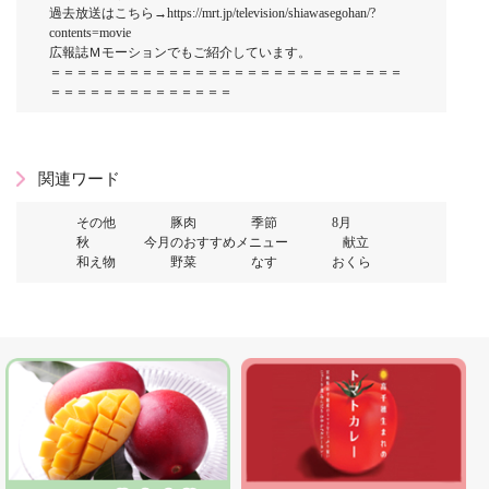
過去放送はこちら→https://mrt.jp/television/shiawasegohan/?
contents=movie
広報誌Ｍモーションでもご紹介しています。
＝＝＝＝＝＝＝＝＝＝＝＝＝＝＝＝＝＝＝＝＝＝＝＝＝＝＝
＝＝＝＝＝＝＝＝＝＝＝＝＝＝
関連ワード
その他
豚肉
季節
8月
秋
今月のおすすめメニュー
献立
和え物
野菜
なす
おくら