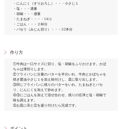
・にんにく（すりおろし）・・・小さじ１
・塩・・・適量
・胡椒・・・適量
・たまねぎ・・・・1/4コ
・ごはん・・・２杯分
・パセリ（みじん切り）・・・1/2本分
作り方
①牛肉は一口サイズに切り、塩・胡椒をふりかけます。かぼ
ちゃは薄切りします。
②フライパンに分量のバターを半分いれ、牛肉とかぼちゃを
焼き醤油小さじ１を加え味付けし、皿に取り出します。
③同じフライパンに残りのバターをいれ、たまねぎとパセ
リ、にんにくを加えて炒めます。
④③にごはんを加えて混ぜ合わせ、残りの症津と塩・胡椒で
味を調えます。
⑤お皿に④と②を盛り付けたら完成です。
ポイント