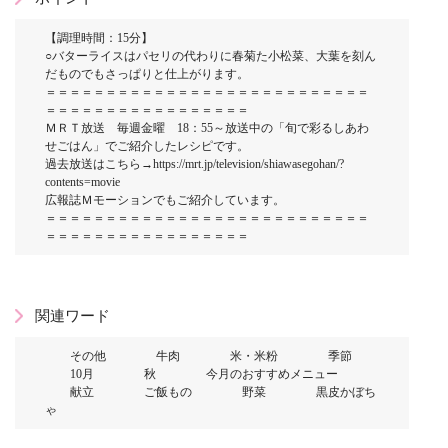
【調理時間：15分】
○バターライスはパセリの代わりに春菊た小松菜、大葉を刻ん
だものでもさっぱりと仕上がります。
＝＝＝＝＝＝＝＝＝＝＝＝＝＝＝＝＝＝＝＝＝＝＝＝＝＝＝
＝＝＝＝＝＝＝＝＝＝＝＝＝＝＝＝＝
ＭＲＴ放送 毎週金曜 18：55～放送中の「旬で彩るしあわ
せごはん」でご紹介したレシピです。
過去放送はこちら→https://mrt.jp/television/shiawasegohan/?
contents=movie
広報誌Ｍモーションでもご紹介しています。
＝＝＝＝＝＝＝＝＝＝＝＝＝＝＝＝＝＝＝＝＝＝＝＝＝＝＝
＝＝＝＝＝＝＝＝＝＝＝＝＝＝＝＝＝
関連ワード
その他
牛肉
米・米粉
季節
10月
秋
今月のおすすめメニュー
献立
ご飯もの
野菜
黒皮かぼち
ゃ