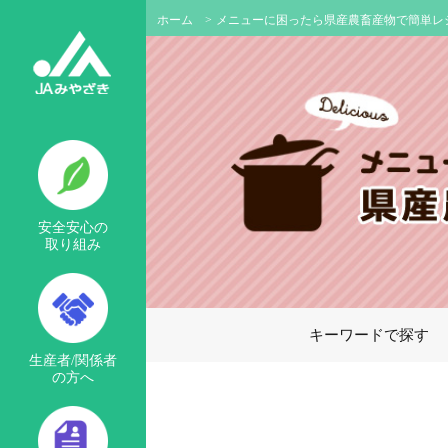
ホーム
>
メニューに困ったら県産農畜産物で簡単レ
安全安心の
取り組み
キーワードで探す
生産者/関係者
の方へ