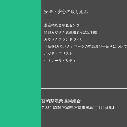
安全・安心の取り組み
農産物総合検査センター
情熱みやざき農産物表示認証制度
みやざきブランドづくり
「情熱!みやざき」マークの申請及び手続きについて
ポジティブリスト
牛トレーサビリティ
宮崎県農業協同組合
〒880-8556 宮崎県宮崎市霧島1丁目1番地1