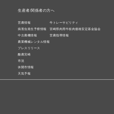
生産者/関係者の方へ
営農情報
牛トレーサビリティ
病害虫発生予察情報
宮崎県肉用牛枝肉価格安定基金協会
中古農機情報
営農指導情報
農業機械レンタル情報
プレスリリース
酪農宮崎
市況
休開市情報
天気予報