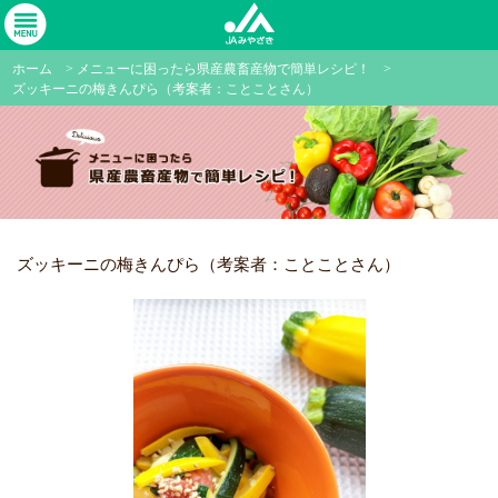
ホーム
>
メニューに困ったら県産農畜産物で簡単レシピ！
>
ズッキーニの梅きんぴら（考案者：ことことさん）
ズッキーニの梅きんぴら（考案者：ことことさん）