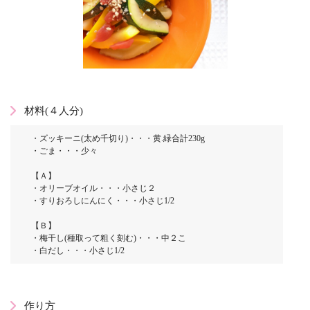
材料(４人分)
・ズッキーニ(太め千切り)・・・黄.緑合計230g
・ごま・・・少々
【Ａ】
・オリーブオイル・・・小さじ２
・すりおろしにんにく・・・小さじ1/2
【Ｂ】
・梅干し(種取って粗く刻む)・・・中２こ
・白だし・・・小さじ1/2
作り方