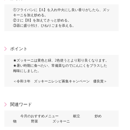
①フライパンに【A】を入れ中火にし良い香りがしたら、ズッ
キーニを加え炒める。
②２に【B】を加えてさっと炒める。
③器に盛り付け、ひねりごまを添える。
ポイント
★ズッキーニは黄色と緑、2色使うとより彩り良くなります。
★暑い時期に食べたい、常備菜なのでにんにくをプラスした
梅味にしました。
＜令和３年 ズッキーニレシピ募集キャンペーン 優良賞＞
関連ワード
今月のおすすめメニュー
献立
炒め
物
野菜
ズッキーニ