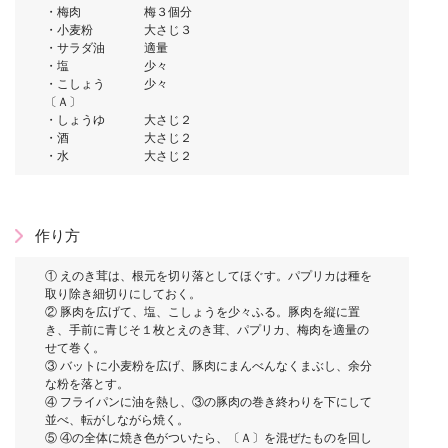
・梅肉 梅３個分
・小麦粉 大さじ３
・サラダ油 適量
・塩 少々
・こしょう 少々
〔Ａ〕
・しょうゆ 大さじ２
・酒 大さじ２
・水 大さじ２
作り方
① えのき茸は、根元を切り落としてほぐす。パプリカは種を
取り除き細切りにしておく。
② 豚肉を広げて、塩、こしょうを少々ふる。豚肉を縦に置
き、手前に青じそ１枚とえのき茸、パプリカ、梅肉を適量の
せて巻く。
③ バットに小麦粉を広げ、豚肉にまんべんなくまぶし、余分
な粉を落とす。
④ フライパンに油を熱し、③の豚肉の巻き終わりを下にして
並べ、転がしながら焼く。
⑤ ④の全体に焼き色がついたら、〔Ａ〕を混ぜたものを回し