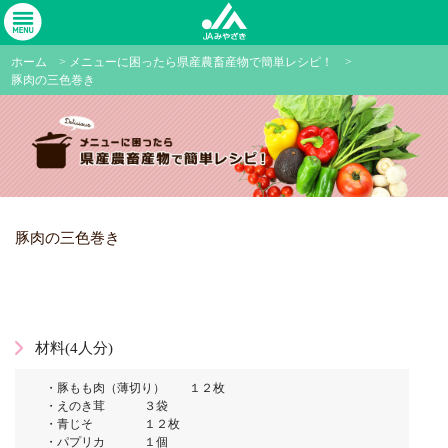
ホーム
>
メニューに困ったら県産農畜産物で簡単レシピ！
>
豚肉の三色巻き
豚肉の三色巻き
材料(4人分)
・豚もも肉（薄切り） １２枚
・えのき茸 ３袋
・青じそ １２枚
・パプリカ １個