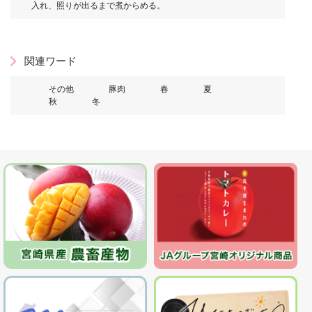
入れ、照りが出るまで煮からめる。
関連ワード
その他
豚肉
春
夏
秋
冬