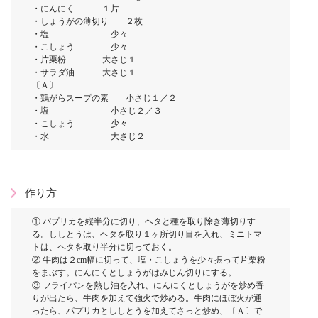
・にんにく １片
・しょうがの薄切り ２枚
・塩 少々
・こしょう 少々
・片栗粉 大さじ１
・サラダ油 大さじ１
〔Ａ〕
・鶏がらスープの素 小さじ１／２
・塩 小さじ２／３
・こしょう 少々
・水 大さじ２
作り方
① パプリカを縦半分に切り、ヘタと種を取り除き薄切りす
る。ししとうは、ヘタを取り１ヶ所切り目を入れ、ミニトマ
トは、ヘタを取り半分に切っておく。
② 牛肉は２cm幅に切って、塩・こしょうを少々振って片栗粉
をまぶす。にんにくとしょうがはみじん切りにする。
③ フライパンを熱し油を入れ、にんにくとしょうがを炒め香
りが出たら、牛肉を加えて強火で炒める。牛肉にほぼ火が通
ったら、パプリカとししとうを加えてさっと炒め、〔Ａ〕で