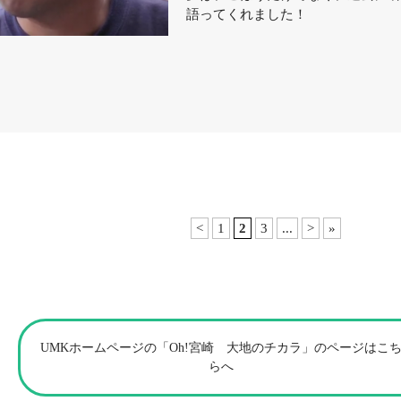
語ってくれました！
<
1
2
3
...
>
»
UMKホームページの「Oh!宮崎 大地のチカラ」のページはこ
らへ