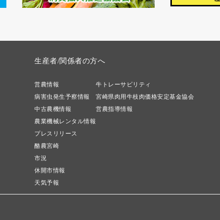
生産者/関係者の方へ
営農情報
牛トレーサビリティ
病害虫発生予察情報
宮崎県肉用牛枝肉価格安定基金協会
中古農機情報
営農指導情報
農業機械レンタル情報
プレスリリース
酪農宮崎
市況
休開市情報
天気予報