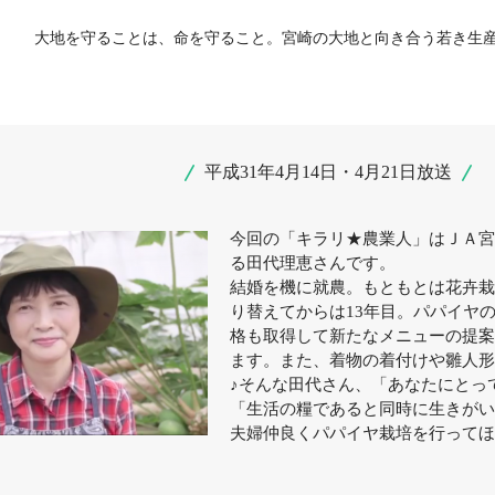
大地を守ることは、命を守ること。宮崎の大地と向き合う若き生
平成31年4月14日・4月21日放送
今回の「キラリ★農業人」はＪＡ宮
る田代理恵さんです。
結婚を機に就農。もともとは花卉栽
り替えてからは13年目。パパイヤ
格も取得して新たなメニューの提案
ます。また、着物の着付けや雛人形
♪そんな田代さん、「あなたにとっ
「生活の糧であると同時に生きがい
夫婦仲良くパパイヤ栽培を行ってほ