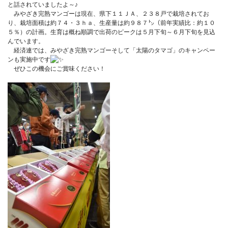
と話されていましたよ～♪
みやざき完熟マンゴーは現在、県下１１ＪＡ、２３８戸で栽培されてお
り、栽培面積は約７４・３ｈａ、生産量は約９８７㌧（前年実績比：約１０
５％）の計画。生育は概ね順調で出荷のピークは５月下旬～６月下旬を見込
んでいます。
経済連では、みやざき完熟マンゴーそして「太陽のタマゴ」のキャンペー
ンも実施中です
ぜひこの機会にご賞味ください！