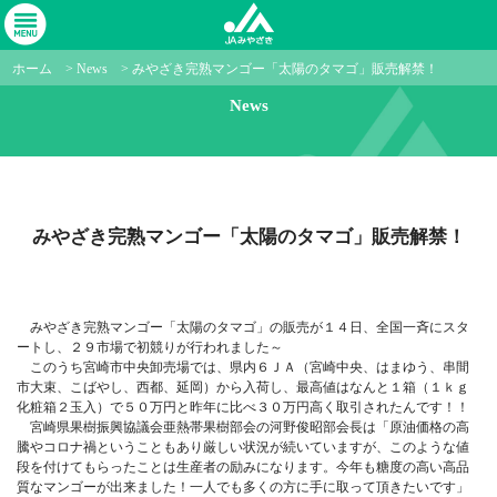
ホーム
>
News
>
みやざき完熟マンゴー「太陽のタマゴ」販売解禁！
News
みやざき完熟マンゴー「太陽のタマゴ」販売解禁！
みやざき完熟マンゴー「太陽のタマゴ」の販売が１４日、全国一斉にスタ
ートし、２９市場で初競りが行われました～
このうち宮崎市中央卸売場では、県内６ＪＡ（宮崎中央、はまゆう、串間
市大束、こばやし、西都、延岡）から入荷し、最高値はなんと１箱（１ｋｇ
化粧箱２玉入）で５０万円と昨年に比べ３０万円高く取引されたんです！！
宮崎県果樹振興協議会亜熱帯果樹部会の河野俊昭部会長は「原油価格の高
騰やコロナ禍ということもあり厳しい状況が続いていますが、このような値
段を付けてもらったことは生産者の励みになります。今年も糖度の高い高品
質なマンゴーが出来ました！一人でも多くの方に手に取って頂きたいです」