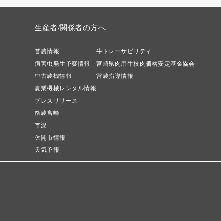
生産者/関係者の方へ
営農情報
牛トレーサビリティ
病害虫発生予察情報
宮崎県肉用牛枝肉価格安定基金協会
中古農機情報
営農指導情報
農業機械レンタル情報
プレスリリース
酪農宮崎
市況
休開市情報
天気予報