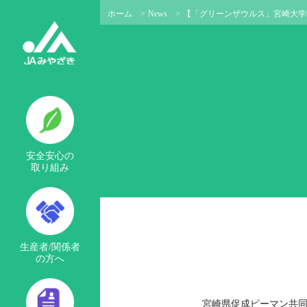
ホーム
>
News
>
【「グリーンザウルス」宮崎大学
安全安心の
取り組み
生産者/関係者
の方へ
宮崎県促成ピーマン共