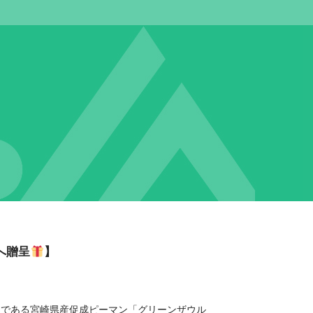
へ贈呈
】
品である宮崎県産促成ピーマン「グリーンザウル