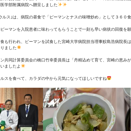
学医学部附属病院へ贈呈しました
ウルス｣は、病院の昼食で「ピーマンとナスの味噌炒め」として３６０
なピーマンを入院患者に味わってもらうことで一刻も早い病状の回復を
検食も行われ、ピーマンを試食した宮崎大学病院担当理事鮫島浩病院長
おりました
マン共同計算委員会の橋口竹幸委員長は「丹精込めて育て、宮崎の恵み
ていましたよ
ウルスを食べて、カラダの中から元気になってほしいですね