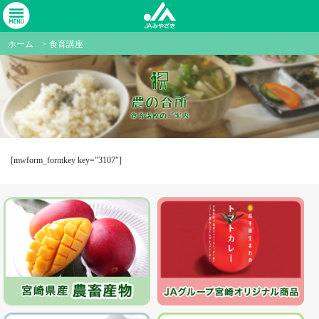
ホーム
>
食育講座
[mwform_formkey key=”3107″]